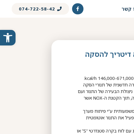
 קשר
074-722-58-42
פתח
י דה דיטריך להסקה
GT430 הינה סדרה חדשנית של תנורי הסקה
יצולת הבעירה של התנור ועם
זאת לשמור על איכות הסביבה, תוך הקטנת ה-NOX אשר
משמעותית ע”י פיתוח מערך
יל את התנור אוטומטית
את תנורי GT430 ניתן להשיג עם לוח בקרה סטנדרטי “S” או